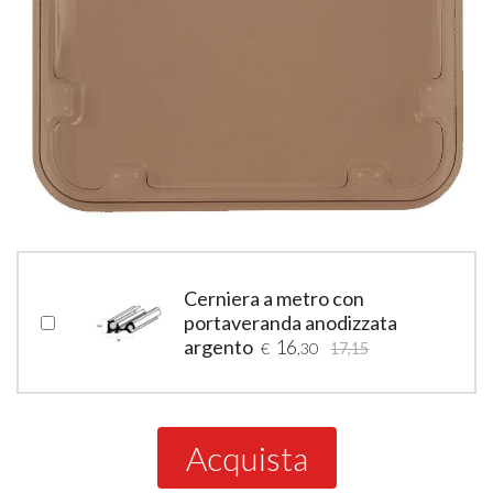
Cerniera a metro con
portaveranda anodizzata
argento
16
€
,30
17,15
Acquista