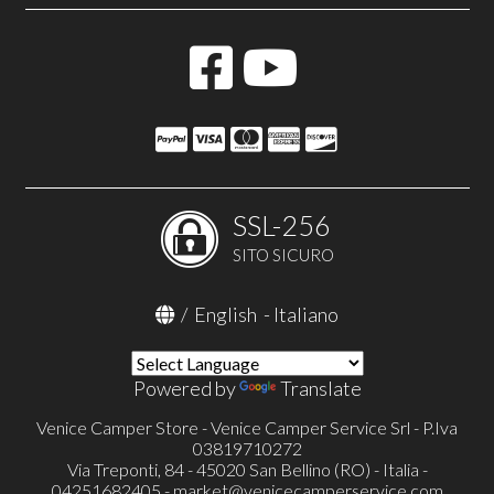
SSL-256
SITO SICURO
/
English
-
Italiano
Powered by
Translate
Venice Camper Store - Venice Camper Service Srl - P.Iva
03819710272
Via Treponti, 84 - 45020 San Bellino (RO) - Italia -
04251682405 -
market@venicecamperservice.com