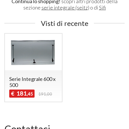
Continua lo shopping!
scopri altri prodotti della
sezione
serie integrale (seitz)
o di
Sifi
Visti di recente
Serie Integrale 600 x
500
181
€
,45
191,00
Contattaci