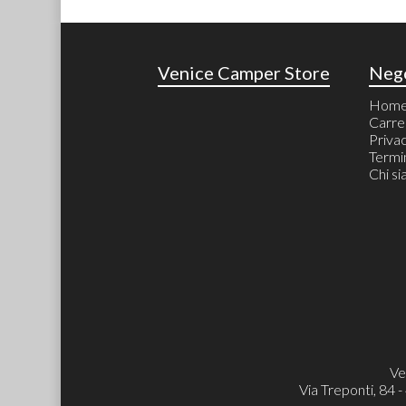
Venice Camper Store
Neg
Hom
Carre
Priva
Termin
Chi s
Ve
Via Treponti, 84 