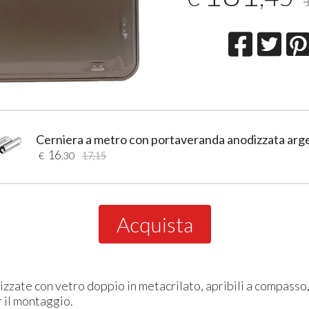
Cerniera a metro con portaveranda anodizzata arg
16
€
,30
17,15
Acquista
izzate con vetro doppio in metacrilato, apribili a compasso
 il montaggio.