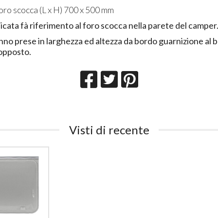
oro scocca (L x H) 700 x 500 mm
icata fà riferimento al foro scocca nella parete del camper
nno prese in larghezza ed altezza da bordo guarnizione al 
opposto.
Visti di recente