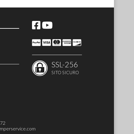
SSL-256
SITO SICURO
H-UP SET)
272
mperservice.com