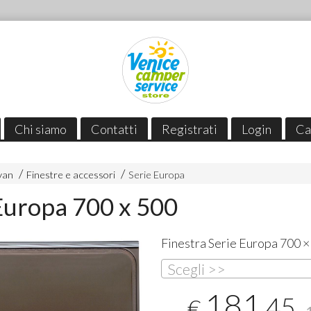
Chi siamo
Contatti
Registrati
Login
Ca
van
Finestre e accessori
Serie Europa
Europa 700 x 500
Finestra Serie Europa 700 
Scegli >>
181
,45
€