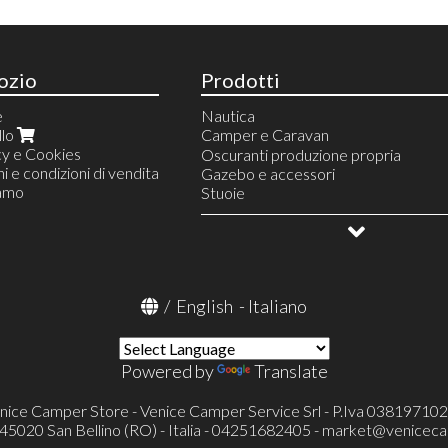
ozio
Prodotti
e
Nautica
llo
Camper e Caravan
cy e Cookies
Linea Acqua
Oscuranti produzione propria
i e condizioni di vendita
Riscaldamento
Gazebo e accessori
iamo
Finestre e accessori
Stuoie
Serie Europa
Serbatoi e accessori
Campeggio e vita all'aperto
Serie Italia
Linea gas
Allestimento veicoli
Serie Polyplastic
Frigoriferi portatili e accessori
OUTLET
Serie Integrale (SEITZ)
Condizionatore portatile Mestic
Accessori finestre SEITZ
Televisori ed accessori
/
English
-
Italiano
Accessori finestre
Toilette portatili ed accessori
Toilette a cassetta Thetford (FRES
Pronto letto e accessori
Portaoggetti
Powered by
Translate
Cunei e accessori
Catene e calze da neve
nice Camper Store - Venice Camper Service Srl - P.Iva 03819710
Protezioni specchietti esterni
- 45020 San Bellino (RO) - Italia - 04251682405 -
market@veniceca
Verande ed accessori