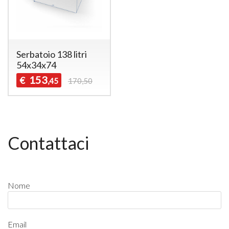
Serbatoio 138 litri
54x34x74
153
€
,45
170,50
Contattaci
Nome
Email