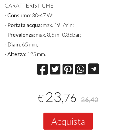
CARATTERISTICHE:
-
Consumo
: 30-47 W;
-
Portata acqua
: max. 19L/min;
-
Prevalenza
: max. 8,5 m- 0.85bar;
-
Diam.
65 mm;
-
Altezza
: 125 mm.
23
,76
€
26,40
Acquista