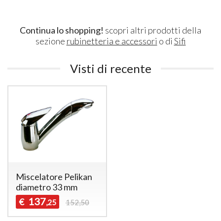
Continua lo shopping!
scopri altri prodotti della
sezione
rubinetteria e accessori
o di
Sifi
Visti di recente
Miscelatore Pelikan
diametro 33 mm
137
€
,25
152,50