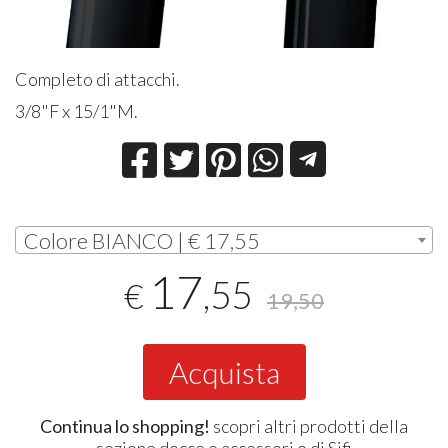
Completo di attacchi.
3/8"F x 15/1"M.
Colore BIANCO | € 17,55
17
,55
€
19,50
Acquista
Continua lo shopping!
scopri altri prodotti della
sezione
docce e accessori
o di
Sifi