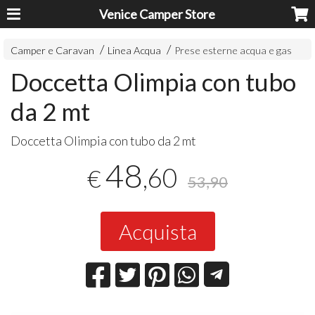
Venice Camper Store
Camper e Caravan
Linea Acqua
Prese esterne acqua e gas
Doccetta Olimpia con tubo
da 2 mt
Doccetta Olimpia con tubo da 2 mt
48
,60
€
53,90
Acquista