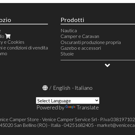
ozio
Prodotti
e
Nautica
llo
Camper e Caravan
cy e Cookies
Linea Acqua
Oscuranti produzione propria
i e condizioni di vendita
Pompe e accessori
Riscaldamento
Gazebo e accessori
iamo
Rubinetteria e accessori
Finestre e accessori
Stuoie
Docce e accessori
Serbatoi e accessori
Campeggio e vita all'aperto
Raccordi e accessori
Linea gas
Allestimento veicoli
Prese esterne acqua e gas
Frigoriferi portatili e accessori
OUTLET
Condizionatore portatile Mestic
Televisori ed accessori
/
English
-
Italiano
Toilette portatili ed accessori
Toilette a cassetta Thetford (FRES
Pronto letto e accessori
Portaoggetti
Powered by
Translate
Cunei e accessori
Catene e calze da neve
nice Camper Store - Venice Camper Service Srl - P.Iva 03819710
Protezioni specchietti esterni
- 45020 San Bellino (RO) - Italia - 04251682405 -
market@veniceca
Verande ed accessori
Tappeti cellula