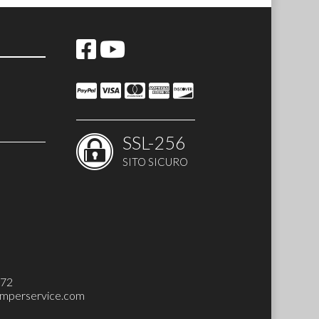
SSL-256
SITO SICURO
H-UP SET)
272
mperservice.com