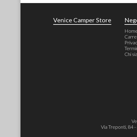
Venice Camper Store
Neg
Hom
Carre
Priva
Termin
Chi s
Ve
Via Treponti, 84 