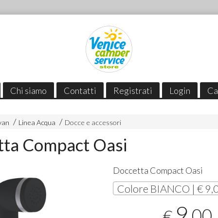
Chi siamo
Contatti
Registrati
Login
Ca
van
Linea Acqua
Docce e accessori
tta Compact Oasi
Doccetta Compact Oasi
Colore BIANCO | € 9,
9
,00
€