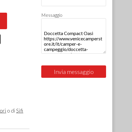
Messaggio
Invia messaggio
ori
o di
Sifi