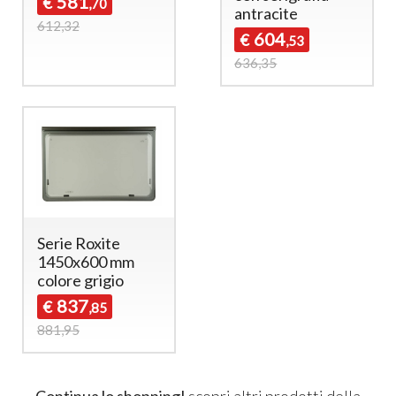
581
€
,70
antracite
612,32
604
€
,53
636,35
Serie Roxite
1450x600 mm
colore grigio
837
€
,85
881,95
Continua lo shopping!
scopri altri prodotti della