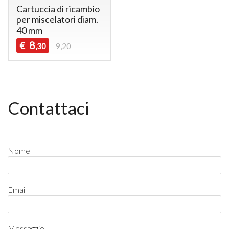
Cartuccia di ricambio
per miscelatori diam.
40 mm
8
€
,30
9,20
Contattaci
Nome
Email
Messaggio