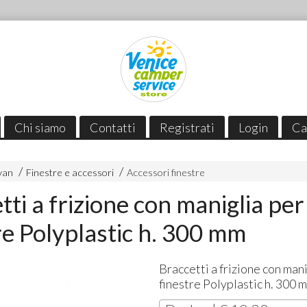
Chi siamo
Contatti
Registrati
Login
Ca
van
Finestre e accessori
Accessori finestre
tti a frizione con maniglia per
re Polyplastic h. 300 mm
Braccetti a frizione con man
finestre Polyplastic h. 300 