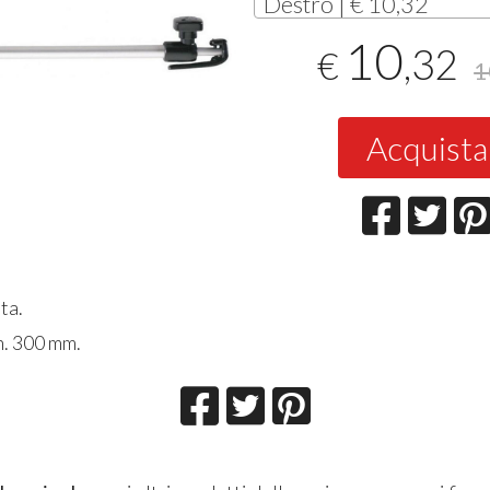
Destro | € 10,32
10
,32
€
1
Acquista
ta.
h. 300 mm.