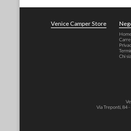
Venice Camper Store
Neg
Hom
Carre
Priva
Termin
Chi s
Ve
Via Treponti, 84 