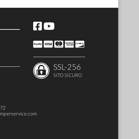
SSL-256
SITO SICURO
H-UP SET)
272
mperservice.com