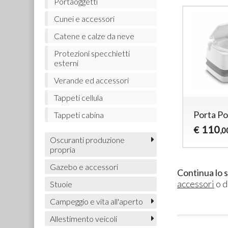
Portaoggetti
Cunei e accessori
Catene e calze da neve
Protezioni specchietti
esterni
Verande ed accessori
Tappeti cellula
Porta Po
Tappeti cabina
110
€
,0
Oscuranti produzione
propria
Gazebo e accessori
Continua lo 
accessori
o d
Stuoie
Campeggio e vita all'aperto
Allestimento veicoli