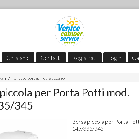
Chi siamo
Contatti
Registrati
Login
Ca
van
Toilette portatili ed accessori
piccola per Porta Potti mod.
35/345
Borsa piccola per Porta Pot
145/335/345