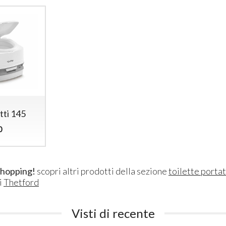
tti 145
0
shopping!
scopri altri prodotti della sezione
toilette portat
i
Thetford
Visti di recente