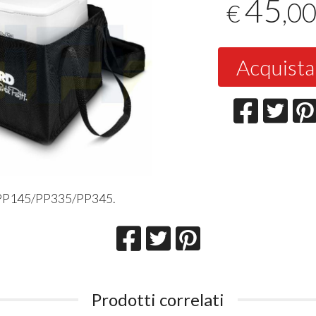
45
,0
€
Acquista
 PP145/PP335/PP345.
Prodotti correlati