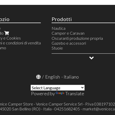
ozio
Prodotti
e
Nautica
llo
Camper e Caravan
cy e Cookies
Linea Acqua
Oscuranti produzione propria
i e condizioni di vendita
Riscaldamento
Gazebo e accessori
iamo
Finestre e accessori
Stuoie
Serbatoi e accessori
Campeggio e vita all'aperto
Linea gas
Allestimento veicoli
Frigoriferi portatili e accessori
OUTLET
Condizionatore portatile Mestic
Televisori ed accessori
/
English
-
Italiano
Toilette portatili ed accessori
Toilette a cassetta Thetford (FRES
Pronto letto e accessori
Portaoggetti
Powered by
Translate
Cunei e accessori
Catene e calze da neve
nice Camper Store - Venice Camper Service Srl - P.Iva 03819710
Protezioni specchietti esterni
- 45020 San Bellino (RO) - Italia - 04251682405 -
market@veniceca
Verande ed accessori