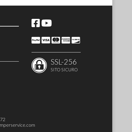
SSL-256
SITO SICURO
H-UP SET)
272
mperservice.com