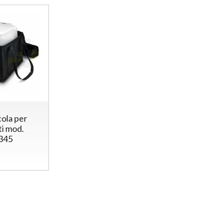
cola per
ti mod.
345