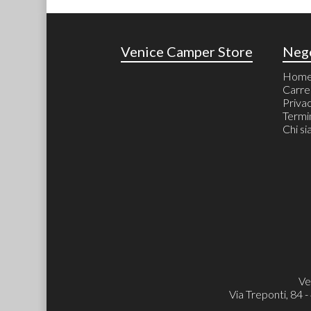
Venice Camper Store
Neg
Hom
Carre
Priva
Termin
Chi s
Ve
Via Treponti, 84 