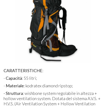
CARATTERISTICHE
:
-
Capacità
: 55 litri;
-
Materiale
: kodratex diamond ripstop;
- Struttura
: wishbone system regolabile in altezza +
hollow ventilation system. Dotata del sistema A.V.S. +
H.V.S. (Air Ventilation System + Hollow Ventilation