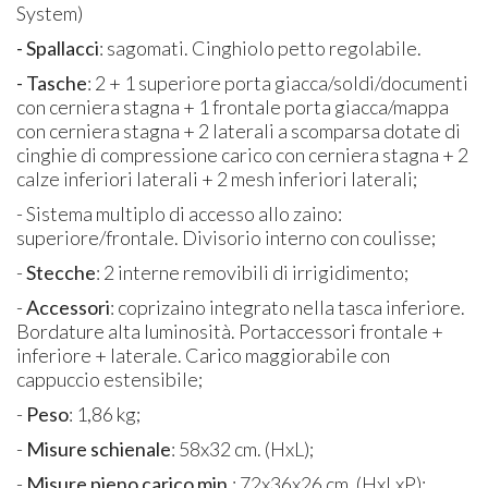
System)
- Spallacci
: sagomati. Cinghiolo petto regolabile.
- Tasche
: 2 + 1 superiore porta giacca/soldi/documenti
con cerniera stagna + 1 frontale porta giacca/mappa
con cerniera stagna + 2 laterali a scomparsa dotate di
cinghie di compressione carico con cerniera stagna + 2
calze inferiori laterali + 2 mesh inferiori laterali;
- Sistema multiplo di accesso allo zaino:
superiore/frontale. Divisorio interno con coulisse;
-
Stecche
: 2 interne removibili di irrigidimento;
-
Accessori
: coprizaino integrato nella tasca inferiore.
Bordature alta luminosità. Portaccessori frontale +
inferiore + laterale. Carico maggiorabile con
cappuccio estensibile;
-
Peso
: 1,86 kg;
-
Misure schienale
: 58x32 cm. (HxL);
-
Misure pieno carico min.
: 72x36x26 cm. (HxLxP);