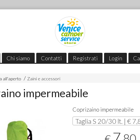
Chi siamo
Contatti
Registrati
Login
Ca
 all'aperto
Zaini e accessori
aino impermeabile
Coprizaino impermeabile
Taglia S 20/30 lt. | € 7
7
,80
€