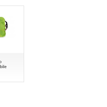
o
bile