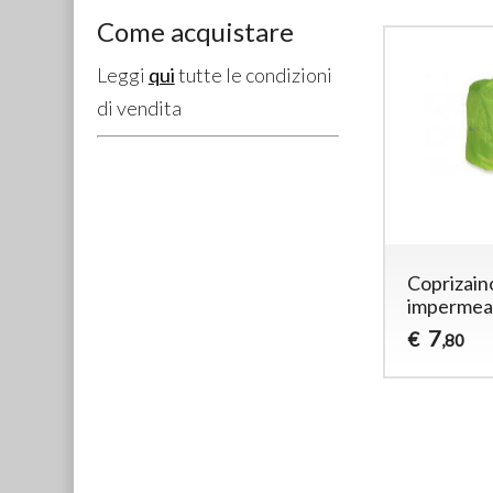
Come acquistare
Leggi
qui
tutte le condizioni
di vendita
Coprizain
impermea
7
€
,80