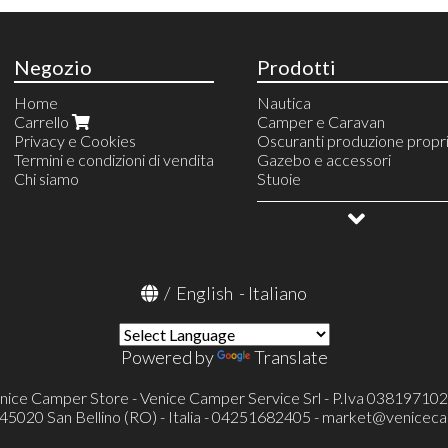
Negozio
Prodotti
Home
Nautica
Carrello
Camper e Caravan
Privacy e Cookies
Oscuranti produzione propr
Termini e condizioni di vendita
Gazebo e accessori
Chi siamo
Stuoie
Campeggio e vita all'aperto
Zaini e accessori
Allestimento veicoli
Mobiletti
OUTLET
Barbecue a gas e accessori
Tavoli e sedie
/
English
-
Italiano
Tende da campeggio
Accessori
Powered by
Translate
nice Camper Store - Venice Camper Service Srl - P.Iva 03819710
- 45020 San Bellino (RO) - Italia - 04251682405 -
market@veniceca