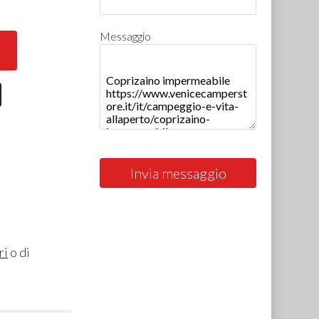
Messaggio
Invia messaggio
ri
o di