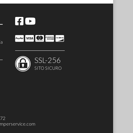
ia
SSL-256
SITO SICURO
272
mperservice.com