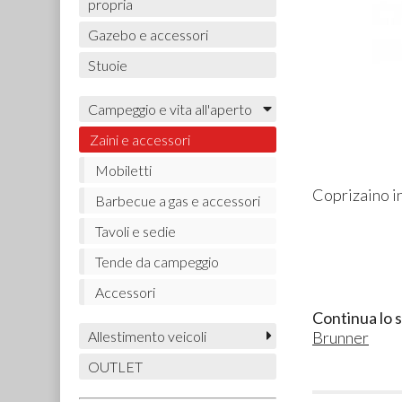
propria
Gazebo e accessori
Stuoie
Campeggio e vita all'aperto
Zaini e accessori
Mobiletti
Coprizaino in
Barbecue a gas e accessori
Tavoli e sedie
Tende da campeggio
Accessori
Continua lo 
Brunner
Allestimento veicoli
OUTLET