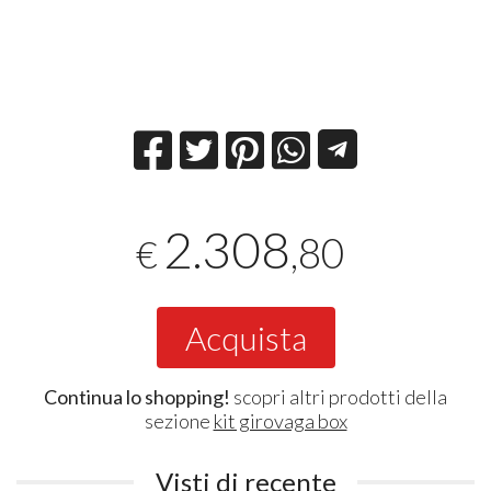
2.308
,80
€
Acquista
Continua lo shopping!
scopri altri prodotti della
sezione
kit girovaga box
Visti di recente