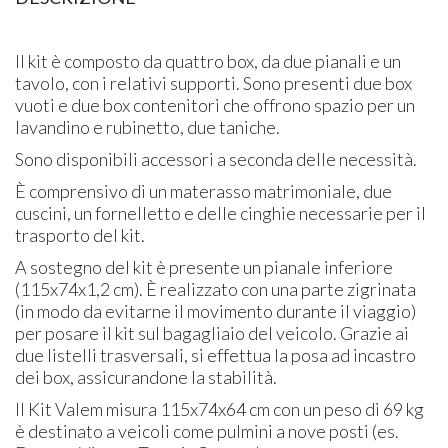
Il kit è composto da quattro box, da due pianali e un
tavolo, con i relativi supporti. Sono presenti due box
vuoti e due box contenitori che offrono spazio per un
lavandino e rubinetto, due taniche.
Sono disponibili accessori a seconda delle necessità.
È comprensivo di un materasso matrimoniale, due
cuscini, un fornelletto e delle cinghie necessarie per il
trasporto del kit.
A sostegno del kit è presente un pianale inferiore
(115x74x1,2 cm). È realizzato con una parte zigrinata
(in modo da evitarne il movimento durante il viaggio)
per posare il kit sul bagagliaio del veicolo. Grazie ai
due listelli trasversali, si effettua la posa ad incastro
dei box, assicurandone la stabilità.
Il Kit Valem misura 115x74x64 cm con un peso di 69 kg
è destinato a veicoli come pulmini a nove posti (es.