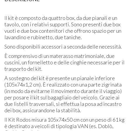
Il kit è composto da quattro box, da due pianali e un
tavolo, con i relativi supporti. Sono presenti due box
vuoti e due box contenitori che offrono spazio per un
lavandino e rubinetto, due taniche.
Sono disponibili accessori a seconda delle necessità.
È comprensivo di un materasso matrimoniale, due
cuscini, un fornelletto e delle cinghie necessarie per il
trasporto del kit.
A sostegno del kit è presente un pianale inferiore
(105x74x1,2 cm). È realizzato con una parte zigrinata
(in modo da evitarne il movimento durante il viaggio)
per posare il kit sul bagagliaio del veicolo. Grazie ai
due listelli trasversali, si effettua la posa ad incastro
dei box, assicurandone la stabilità.
Il Kit Rodos misura 105x74x50 cm con un peso di 61 kg
è destinato a veicoli di tipologia VAN (es. Doblò,