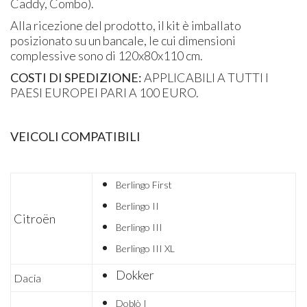
Caddy, Combo).
Alla ricezione del prodotto, il kit è imballato
posizionato su un bancale, le cui dimensioni
complessive sono di 120x80x110 cm.
COSTI DI SPEDIZIONE:
APPLICABILI A TUTTI I
PAESI EUROPEI PARI A 100 EURO.
VEICOLI COMPATIBILI
Berlingo First
Berlingo II
​Citroën
Berlingo III
Berlingo III XL
Dokker
Dacia
Doblò I