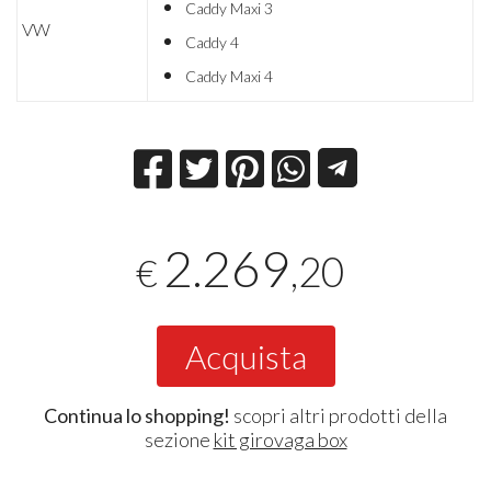
Caddy Maxi 3
VW
Caddy 4
Caddy Maxi 4
2.269
,20
€
Acquista
Continua lo shopping!
scopri altri prodotti della
sezione
kit girovaga box