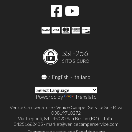
SSL-256
SITO SICURO
/
English
-
Italiano
Powered by
Translate
Venice Camper Store - Venice Camper Service Srl - P.Iva
03819710272
Via Treponti, 84 - 45020 San Bellino (RO) - Italia -
04251682405 -
market@venicecamperservice.com
Ecommerce creato con
Scontrino.com