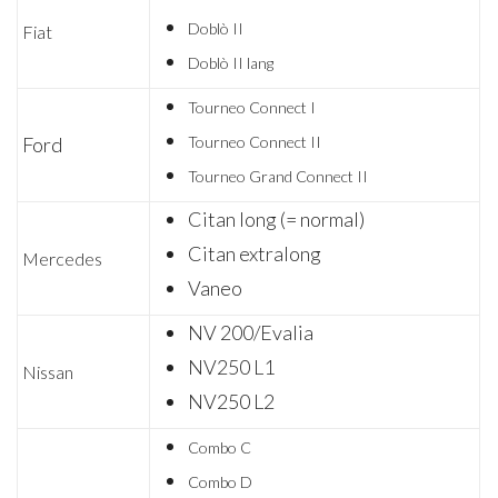
Doblò II
Fiat
Doblò II lang
Tourneo Connect I
Ford
Tourneo Connect II
Tourneo Grand Connect II
Citan long (= normal)
Citan extralong
Mercedes
Vaneo
NV 200/Evalia
NV250 L1
Nissan
NV250 L2
Combo C
Combo D